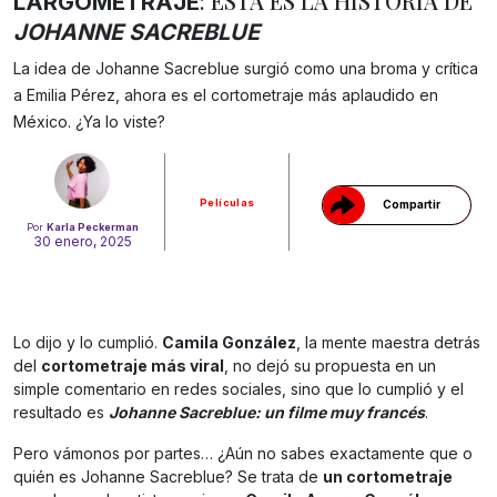
: ESTA ES LA HISTORIA DE
LARGOMETRAJE
JOHANNE SACREBLUE
La idea de Johanne Sacreblue surgió como una broma y crítica
Gracias!
a Emilia Pérez, ahora es el cortometraje más aplaudido en
México. ¿Ya lo viste?
Películas
Compartir
Por
Karla Peckerman
30 enero, 2025
Lo dijo y lo cumplió.
Camila González
, la mente maestra detrás
del
cortometraje más viral
, no dejó su propuesta en un
simple comentario en redes sociales, sino que lo cumplió y el
resultado es
Johanne Sacreblue: un filme muy francés
.
Pero vámonos por partes… ¿Aún no sabes exactamente que o
quién es Johanne Sacreblue? Se trata de
un cortometraje