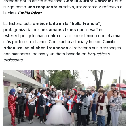
creador por la artista mexicana
Camila Aurora González
que
surge como
una respuesta
creativa, irreverente y reflexiva a
la cinta
Emilia Pérez
.
La historia esta
ambientada en la “bella Francia”
,
protagonizada por
personajes trans
que desafían
estereotipos y luchan contra el racismo sistémico con el arma
más poderosa: el amor. Con mucha astucia y humor, Camila
ridiculiza los clichés franceses
al retratar a sus personajes
con marineras, boinas y un dieta basada en
baguettes
y
croissants
.