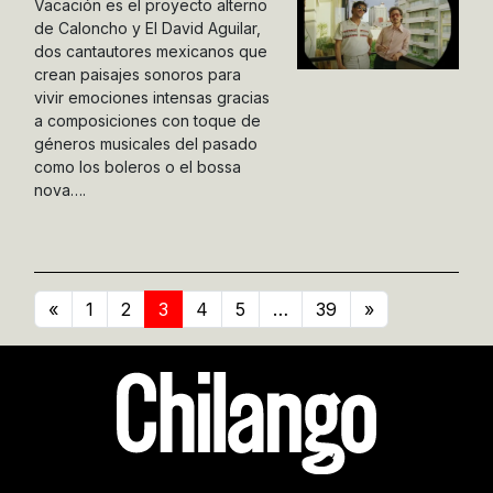
Vacación es el proyecto alterno
de Caloncho y El David Aguilar,
dos cantautores mexicanos que
crean paisajes sonoros para
vivir emociones intensas gracias
a composiciones con toque de
géneros musicales del pasado
como los boleros o el bossa
nova….
«
1
2
3
4
5
…
39
»