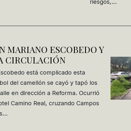
riesgos,…
EN MARIANO ESCOBEDO Y
A CIRCULACIÓN
Escobedo está complicado esta
ol del camellón se cayó y tapó los
calle en dirección a Reforma. Ocurrió
hotel Camino Real, cruzando Campos
os…