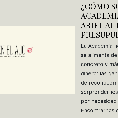
¿CÓMO S
ACADEMIA
ARIEL AL
PRESUPU
La Academia no
se alimenta d
concreto y má
dinero: las ga
de reconocern
sorprendernos,
por necesidad 
Encontrarnos 