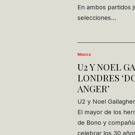
En ambos partidos j
selecciones…
Música
U2 Y NOEL G
LONDRES ‘DO
ANGER’
U2 y Noel Gallagher
El mayor de los her
de Bono y compañía 
celebrar los 30 año