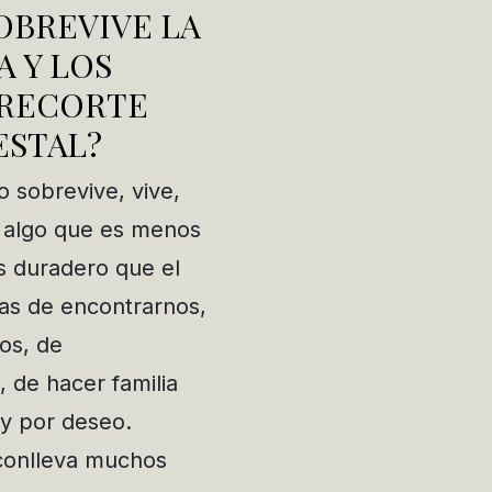
OBREVIVE LA
 Y LOS
 RECORTE
ESTAL?
 sobrevive, vive,
e algo que es menos
s duradero que el
nas de encontrarnos,
os, de
 de hacer familia
y por deseo.
conlleva muchos