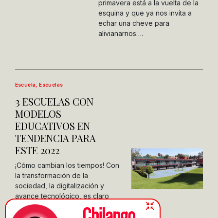
primavera está a la vuelta de la
esquina y que ya nos invita a
echar una cheve para
alivianarnos….
Escuela
,
Escuelas
3 ESCUELAS CON
MODELOS
EDUCATIVOS EN
TENDENCIA PARA
ESTE 2022
¡Cómo cambian los tiempos! Con
la transformación de la
sociedad, la digitalización y
avance tecnológico, es claro
que ya no es lo mismo que
antes. Por ello, en todos los