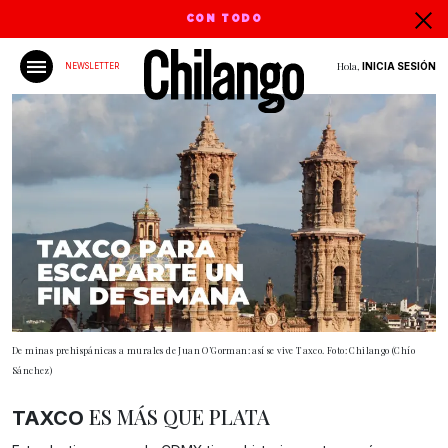
CON TODO
Hola,
INICIA SESIÓN
NEWSLETTER
De minas prehispánicas a murales de Juan O’Gorman: así se vive Taxco. Foto: Chilango (Chío
Sánchez)
ES MÁS QUE PLATA
TAXCO