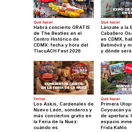
Qué hacer
Qué hacer
Habrá concierto GRATIS
Lánzate a la 
de The Beatles en el
Caballero Os
Centro Histórico de
en CDMX, hab
CDMX: fecha y hora del
Batimóvil y 
TlacuACH Fest 2026
y dónde será
Ferias
Qué hacer
Los Askis, Cardenales de
Primera Utop
Nuevo León, sonideros y
Coyoacán ya 
más conciertos gratis en
de apertura: 
la Feria de la Nuez:
espacio inme
cuándo es
Frida Kahlo