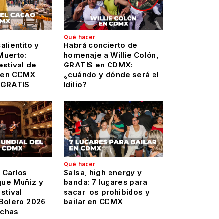
Qué hacer
alientito y
Habrá concierto de
Muerto:
homenaje a Willie Colón,
estival de
GRATIS en CDMX:
 en CDMX
¿cuándo y dónde será el
 GRATIS
Idilio?
Qué hacer
 Carlos
Salsa, high energy y
ue Muñiz y
banda: 7 lugares para
stival
sacar los prohibidos y
 Bolero 2026
bailar en CDMX
echas