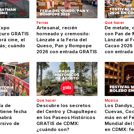
Ferias
Qué hacer
Expo
Artesanal, recién
De metate, c
curo GRATIS
horneado y cremosito:
con Pan de 
rá cine, el
Lánzate a la Feria del
Lánzate al F
más; cuándo
Queso, Pan y Rompope
Cacao 2026
2026 con entrada GRATIS
con entrada
Qué hacer
Música
ía de
Descubre los secretos
Los Dandys,
tiene fecha
del Centro y Chapultepec
Cuevas, Coq
habrá
en los Paseos Históricos
más en el Fe
rsivo de
GRATIS de CDMX:
Mundial del
¿cuándo son?
en CDMX: f