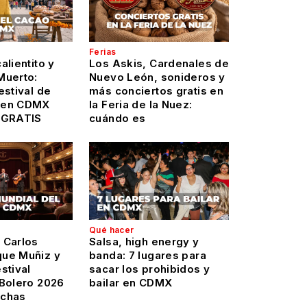
Ferias
alientito y
Los Askis, Cardenales de
Muerto:
Nuevo León, sonideros y
estival de
más conciertos gratis en
 en CDMX
la Feria de la Nuez:
 GRATIS
cuándo es
Qué hacer
 Carlos
Salsa, high energy y
ue Muñiz y
banda: 7 lugares para
stival
sacar los prohibidos y
 Bolero 2026
bailar en CDMX
echas