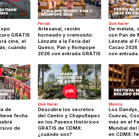
Ferias
Qué hacer
Expo
Artesanal, recién
De metate, c
curo GRATIS
horneado y cremosito:
con Pan de 
rá cine, el
Lánzate a la Feria del
Lánzate al F
más; cuándo
Queso, Pan y Rompope
Cacao 2026
2026 con entrada GRATIS
con entrada
Qué hacer
Música
ía de
Descubre los secretos
Los Dandys,
tiene fecha
del Centro y Chapultepec
Cuevas, Coq
habrá
en los Paseos Históricos
más en el Fe
rsivo de
GRATIS de CDMX:
Mundial del
¿cuándo son?
en CDMX: f