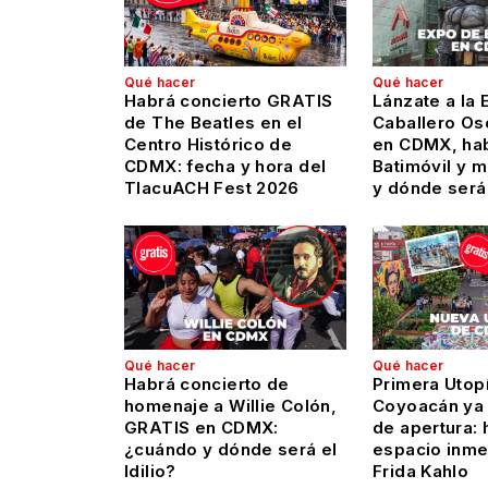
Qué hacer
Qué hacer
Habrá concierto GRATIS
Lánzate a la 
de The Beatles en el
Caballero Os
Centro Histórico de
en CDMX, hab
CDMX: fecha y hora del
Batimóvil y 
TlacuACH Fest 2026
y dónde será
Qué hacer
Qué hacer
Habrá concierto de
Primera Utop
homenaje a Willie Colón,
Coyoacán ya 
GRATIS en CDMX:
de apertura: 
¿cuándo y dónde será el
espacio inme
Idilio?
Frida Kahlo