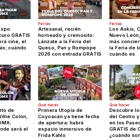
Ferias
Ferias
Expo
Artesanal, recién
Los Askis, 
curo GRATIS
horneado y cremosito:
Nuevo León,
rá cine, el
Lánzate a la Feria del
más conciert
más; cuándo
Queso, Pan y Rompope
la Feria de l
2026 con entrada GRATIS
cuándo es
Qué hacer
Qué hacer
rto de
Primera Utopía de
Descubre lo
llie Colón,
Coyoacán ya tiene fecha
del Centro 
DMX:
de apertura: habrá
en los Pase
nde será el
espacio inmersivo de
GRATIS de 
Frida Kahlo
¿cuándo so