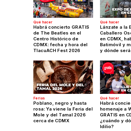
Qué hacer
Qué hacer
Habrá concierto GRATIS
Lánzate a la 
de The Beatles en el
Caballero Os
Centro Histórico de
en CDMX, hab
CDMX: fecha y hora del
Batimóvil y 
TlacuACH Fest 2026
y dónde será
Ferias
Qué hacer
Poblano, negro y hasta
Habrá concie
rosa: Ya viene la Feria del
homenaje a Wi
Mole y del Tamal 2026
GRATIS en C
cerca de CDMX
¿cuándo y dó
Idilio?