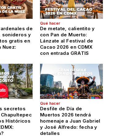
Qué hacer
Cardenales de
De metate, calientito y
 sonideros y
con Pan de Muerto:
os gratis en
Lánzate al Festival de
a Nuez:
Cacao 2026 en CDMX
con entrada GRATIS
Qué hacer
s secretos
Desfile de Día de
y Chapultepec
Muertos 2026 tendrá
os Históricos
homenaje a Juan Gabriel
CDMX:
y José Alfredo: fecha y
n?
detalles