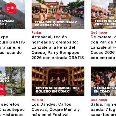
Ferias
Qué hacer
Expo
Artesanal, recién
De metate, c
curo GRATIS
horneado y cremosito:
con Pan de 
rá cine, el
Lánzate a la Feria del
Lánzate al F
más; cuándo
Queso, Pan y Rompope
Cacao 2026
2026 con entrada GRATIS
con entrada
Música
Qué hacer
 secretos
Los Dandys, Carlos
Salsa, high 
 Chapultepec
Cuevas, Coque Muñiz y
banda: 7 lug
s Históricos
más en el Festival
sacar los pr