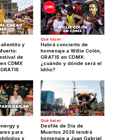
Qué hacer
alientito y
Habrá concierto de
Muerto:
homenaje a Willie Colón,
estival de
GRATIS en CDMX:
 en CDMX
¿cuándo y dónde será el
 GRATIS
Idilio?
Qué hacer
energy y
Desfile de Día de
ares para
Muertos 2026 tendrá
ohibidos y
homenaje a Juan Gabriel