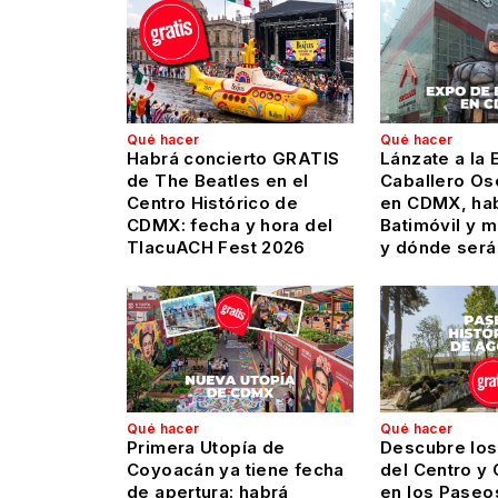
Qué hacer
Qué hacer
Habrá concierto GRATIS
Lánzate a la 
de The Beatles en el
Caballero Os
Centro Histórico de
en CDMX, hab
CDMX: fecha y hora del
Batimóvil y 
TlacuACH Fest 2026
y dónde será
Qué hacer
Qué hacer
Primera Utopía de
Descubre los
Coyoacán ya tiene fecha
del Centro y
de apertura: habrá
en los Paseo