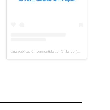
Ver esta publicación en Instagram
Una publicación compartida por Chilango (@chilangocom)