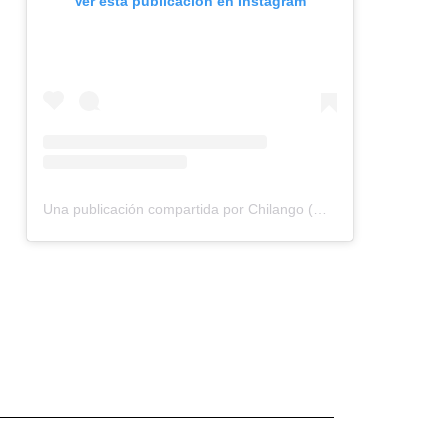
Ver esta publicación en Instagram
Una publicación compartida por Chilango (@chilangocom)