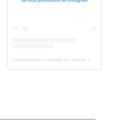
Ver esta publicación en Instagram
Una publicación compartida por Chilango (@chilangocom)