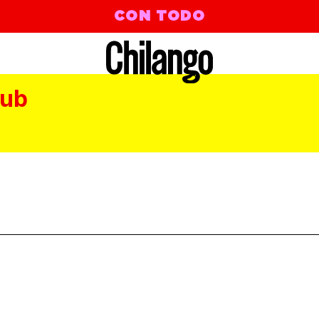
CON TODO
lub