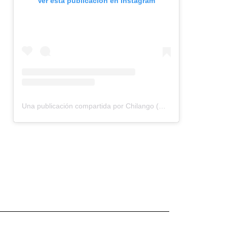
Ver esta publicación en Instagram
Una publicación compartida por Chilango (@chilangocom)