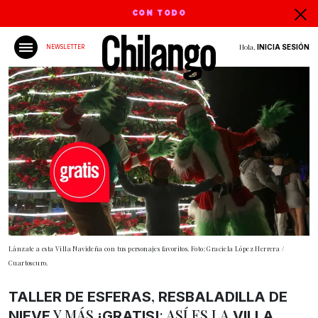
CON TODO
Hola,
INICIA SESIÓN
NEWSLETTER
Lánzate a esta Villa Navideña con tus personajes favoritos. Foto: Graciela López Herrera /
Cuartoscuro.
,
TALLER DE ESFERAS
RESBALADILLA DE
Y MÁS
: ASÍ ES LA
NIEVE
¡GRATIS!
VILLA