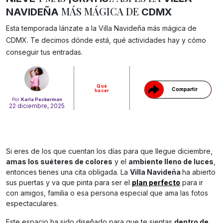
MÁS MÁGICA DE
NAVIDEÑA
CDMX
Esta temporada lánzate a la Villa Navideña más mágica de
Gracias!
CDMX. Te decimos dónde está, qué actividades hay y cómo
conseguir tus entradas.
Qué
Compartir
hacer
Por
Karla Peckerman
22 diciembre, 2025
Si eres de los que cuentan los días para que llegue diciembre,
amas los suéteres de colores
y el
ambiente lleno de luces
,
entonces tienes una cita obligada. La
Villa Navideña
ha abierto
sus puertas y va que pinta para ser el
plan perfecto
para ir
con amigos, familia o esa persona especial que ama las fotos
espectaculares.
Este espacio ha sido diseñado para que te sientas
dentro de