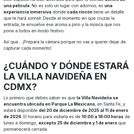
una película
. No es solo un lugar con adornos; es
una
experiencia inmersiva
donde
cada rincón
tiene un detalle
que te hará sonreír. Desde el momento en que cruzas la
entrada, te envuelve ese aroma a pino y la música que nos
pone a todos en modo festivo.
Así que… ¡Prepara la cámara porque no vas a querer dejar de
capturar cada momento!
¿CUÁNDO Y DÓNDE ESTARÁ
LA VILLA NAVIDEÑA EN
CDMX?
Lo primero que debes saber es que
la Villa Navideña se
encuentra ubicada en Parque La Mexicana
, en Santa Fe, y
estará disponible
del 20 de diciembre de 2025 al 11 de enero
de 2026
. El horario para visitarla es de
10:00 a 18:00 horas
de
lunes a domingo,
excepto 25 de diciembre y 1 de enero
que
permanecerá cerrada.