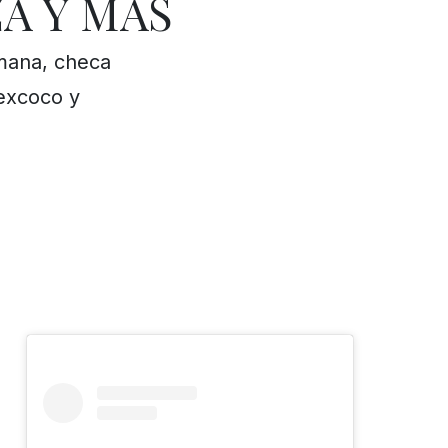
A Y MÁS
mana, checa
Texcoco y