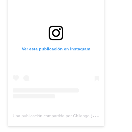
Ver esta publicación en Instagram
U
na publicación compartida por Chilango (@chilangocom)
S