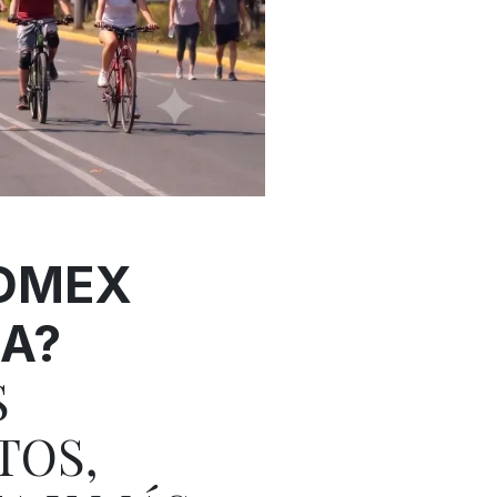
DOMEX
NA?
S
TOS,