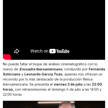
No puede faltar el toque de análisis cinematográfico con lo
nuevo de
Encuadre Iberoamericano
, conducido por
Fernanda
Solórzano
y
Leonardo García Tsao
, quienes nos ofrecen un
recorrido por lo más destacado de la producción fílmica
iberoamericana. Se presenta el
viernes 3 de julio
a las
22:00
horas
, con retransmisiones el domingo 5 de julio a las 14:00 y
22:00 horas.