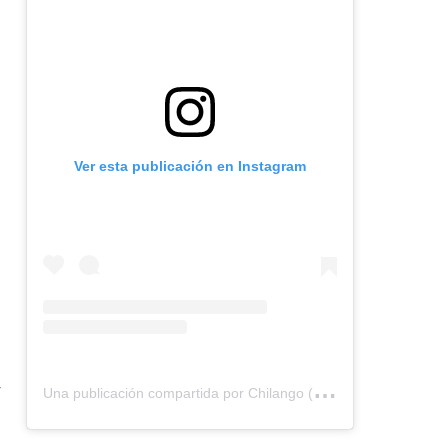
Ver esta publicación en Instagram
U
na publicación compartida por Chilango (@chilangocom)
y