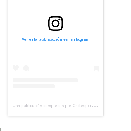
Ver esta publicación en Instagram
U
na publicación compartida por Chilango (@chilangocom)