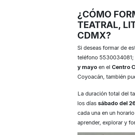
¿CÓMO FORM
TEATRAL, LI
CDMX?
Si deseas formar de est
teléfono 5530034081; e
y mayo
en el
Centro C
Coyoacán, también pued
La duración total del t
los días
sábado
del 26
cada una en un horari
aprender, explorar y fo