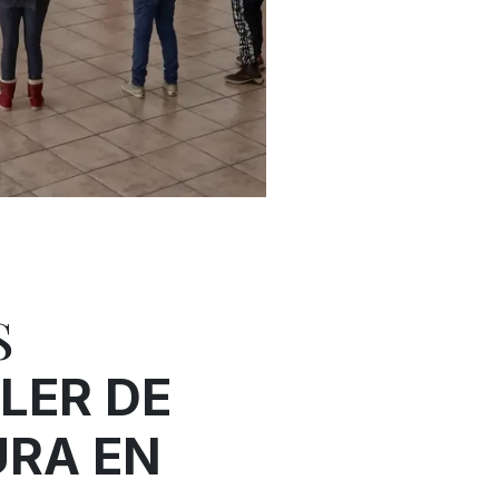
S
LER DE
URA EN