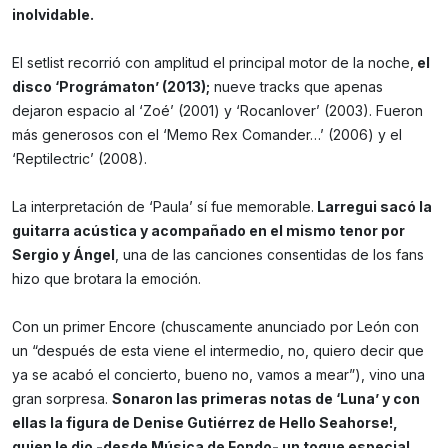
inolvidable.
El setlist recorrió con amplitud el principal motor de la noche,
el
disco ‘Prográmaton’ (2013);
nueve tracks que apenas
dejaron espacio al ‘Zoé’ (2001) y ‘Rocanlover’ (2003). Fueron
más generosos con el ‘Memo Rex Comander…’ (2006) y el
‘Reptilectric’ (2008).
La interpretación de ‘Paula’ sí fue memorable.
Larregui sacó la
guitarra acústica y acompañado en el mismo tenor por
Sergio y Ángel
, una de las canciones consentidas de los fans
hizo que brotara la emoción.
Con un primer Encore (chuscamente anunciado por León con
un “después de esta viene el intermedio, no, quiero decir que
ya se acabó el concierto, bueno no, vamos a mear”), vino una
gran sorpresa.
Sonaron las primeras notas de ‘Luna’ y con
ellas la figura de Denise Gutiérrez de Hello Seahorse!,
quien le dio -desde Música de Fondo- un toque especial