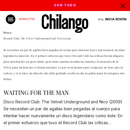
CON TODO
Hola,
INICIA SESIÓN
NEWSLETTER
Disco
Record Club:
The Velvet Underground and Nico
(2009)
Se necesitan un par de agallas bien pegadas al cuerpo para intentar hacer nuevamente un disco
legendario como éste. En el primer esfuerzo que tuvo el Record Club las críticas fueron dispares,
para muchos fue un gran chiste, para otros cuantos clavados un insulto a la memoria de la
Velvet, para los fans fue el éxtasis máximo. Lo que escuchamos aquí es algo que no tiene pies ni
cabeza, y es la idea: un disco de esta talla grabado en sólo un día no podía sonar de ninguna otra
forma.
WAITING FOR THE MAN
Disco Record Club: The Velvet Underground and Nico (2009)
Se necesitan un par de agallas bien pegadas al cuerpo para
Gracias!
intentar hacer nuevamente un disco legendario como éste. En
el primer esfuerzo que tuvo el Record Club las críticas…