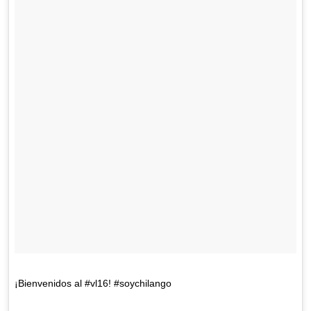
¡Bienvenidos al #vl16! #soychilango