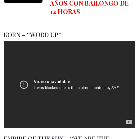
AÑOS CON BAILONGO DE
12 HORAS
KORN – “WORD UP”
EMPIRE OF THE SUN – “WE ARE THE