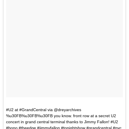
#U2 at #GrandCentral via @dreyarchives
%u30FB%u30FB%u30FB you know. front row at a secret U2
concert in grand central terminal thanks to Jimmy Fallon! #U2
#bono #theedge #jimmyfallon #tonightshow #grandcentral #nyc