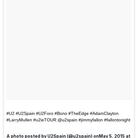
#U2 #U2Spain #U2Foro #Bono #TheEdge #AdamClayton
#LarryMullen #u2ieTOUR @u2spain #jimmyfallon #fallontonight
A photo posted by U2Spain (@u2spain) onMay 5, 2015 at