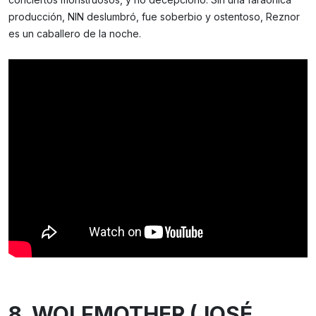
producción, NIN deslumbró, fue soberbio y ostentoso, Reznor
es un caballero de la noche.
8. WOLFMOTHER (JOSÉ