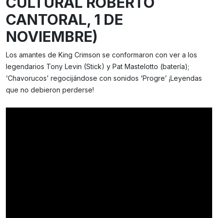
CULTURAL ROBERTO
CANTORAL, 1 DE
NOVIEMBRE)
Los amantes de King Crimson se conformaron con ver a los
legendarios Tony Levin (Stick) y Pat Mastelotto (batería);
‘Chavorucos’ regocijándose con sonidos ‘Progre’ ¡Leyendas
que no debieron perderse!