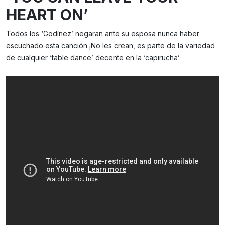
HEART ON’
Todos los ‘Godínez’ negaran ante su esposa nunca haber
escuchado esta canción ¡No les crean, es parte de la variedad
de cualquier ‘table dance’ decente en la ‘capirucha’.