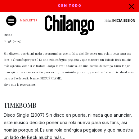
CON TODO
Hola,
INICIA SESIÓN
NEWSLETTER
Disco
Single (2007)
Sin disco en puerta, ni nada que anunciar, este músico decidió poner una rola nueva para sus
fans, así nomás porque sí. Es una rola enérgica pegajosa y que muestra un lado de Beck mucho
más agresivo, como si se tratara -valga la redundancia- de una bomba de tiempo. Dura lo que
tiene que durar una canción para radio, tres minutos y medio, y es este músico, diciendo al más
puro estilo del osito bimbo: RECUÉRDAME.
Vaya que lo recordamos.
TIMEBOMB
Disco Single (2007) Sin disco en puerta, ni nada que anunciar,
este músico decidió poner una rola nueva para sus fans, así
Gracias!
nomás porque sí. Es una rola enérgica pegajosa y que muestra
un lado de Beck mucho más…