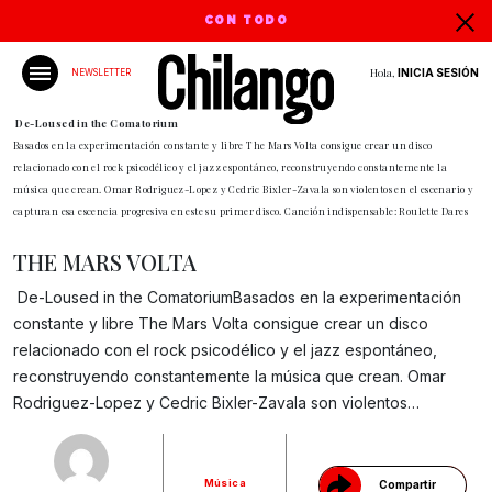
CON TODO
Hola,
INICIA SESIÓN
NEWSLETTER
De-Loused in the Comatorium
Basados en la experimentación constante y libre The Mars Volta consigue crear un disco
relacionado con el rock psicodélico y el jazz espontáneo, reconstruyendo constantemente la
música que crean. Omar Rodriguez-Lopez y Cedric Bixler-Zavala son violentos en el escenario y
capturan esa escencia progresiva en este su primer disco. Canción indispensable: Roulette Dares
THE MARS VOLTA
De-Loused in the ComatoriumBasados en la experimentación
constante y libre The Mars Volta consigue crear un disco
relacionado con el rock psicodélico y el jazz espontáneo,
Gracias!
reconstruyendo constantemente la música que crean. Omar
Rodriguez-Lopez y Cedric Bixler-Zavala son violentos…
Música
Compartir