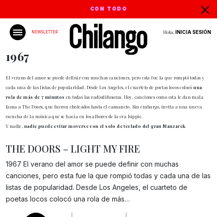
CON TODO
Hola,
INICIA SESIÓN
NEWSLETTER
1967
El verano del amor se puede definir con muchas canciones, pero esta fue la que rompió todas y
cada una de las listas de popularidad. Desde Los Angeles, el cuarteto de poetas locos colocó
una
rola de más de 7 minutos
en todas las radiodifusoras. Hoy, canciones como esta le dan mala
fama a The Doors, que fueron choteados hasta el cansancio. Sin embargo, invita a una nueva
escucha de la música que se hacía en los albores de la era hippie.
Y nadie,
nadie puede evitar moverse con el solo de teclado del gran Manzarek
.
THE DOORS – LIGHT MY FIRE
1967 El verano del amor se puede definir con muchas
canciones, pero esta fue la que rompió todas y cada una de las
Gracias!
listas de popularidad. Desde Los Angeles, el cuarteto de
poetas locos colocó una rola de más…