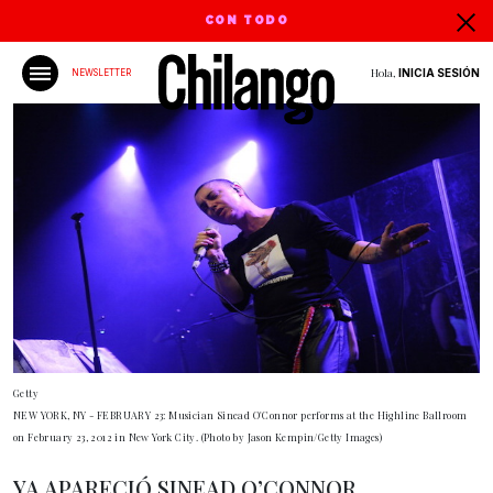
CON TODO
Hola,
INICIA SESIÓN
NEWSLETTER
Getty
NEW YORK, NY - FEBRUARY 23: Musician Sinead O'Connor performs at the Highline Ballroom
on February 23, 2012 in New York City. (Photo by Jason Kempin/Getty Images)
YA APARECIÓ SINEAD O’CONNOR