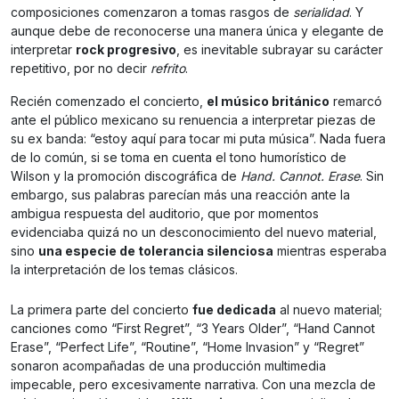
composiciones comenzaron a tomas rasgos de
serialidad
. Y
aunque debe de reconocerse una manera única y elegante de
interpretar
rock progresivo
, es inevitable subrayar su carácter
repetitivo, por no decir
refrito
.
Recién comenzado el concierto,
el músico británico
remarcó
ante el público mexicano su renuencia a interpretar piezas de
su ex banda: “estoy aquí para tocar mi puta música”. Nada fuera
de lo común, si se toma en cuenta el tono humorístico de
Wilson y la promoción discográfica de
Hand. Cannot. Erase
. Sin
embargo, sus palabras parecían más una reacción ante la
ambigua respuesta del auditorio, que por momentos
evidenciaba quizá no un desconocimiento del nuevo material,
sino
una especie de tolerancia silenciosa
mientras esperaba
la interpretación de los temas clásicos.
La primera parte del concierto
fue dedicada
al nuevo material;
canciones como “First Regret”, “3 Years Older”, “Hand Cannot
Erase”, “Perfect Life”, “Routine”, “Home Invasion” y “Regret”
sonaron acompañadas de una producción multimedia
impecable, pero excesivamente narrativa. Con una mezcla de