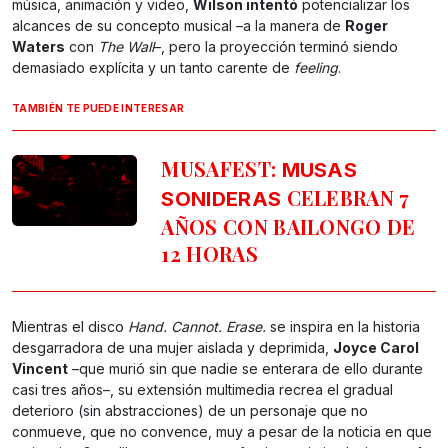
música, animación y video,
Wilson intentó
potencializar los
alcances de su concepto musical –a la manera de
Roger
Waters
con
The Wall
–, pero la proyección terminó siendo
demasiado explícita y un tanto carente de
feeling
.
TAMBIÉN TE PUEDE INTERESAR
MUSAFEST:
MUSAS
CELEBRAN 7
SONIDERAS
AÑOS CON BAILONGO DE
12 HORAS
Mientras el disco
Hand. Cannot. Erase.
se inspira en la historia
desgarradora de una mujer aislada y deprimida,
Joyce Carol
Vincent
–que murió sin que nadie se enterara de ello durante
casi tres años–, su extensión multimedia recrea el gradual
deterioro (sin abstracciones) de un personaje que no
conmueve, que no convence, muy a pesar de la noticia en que