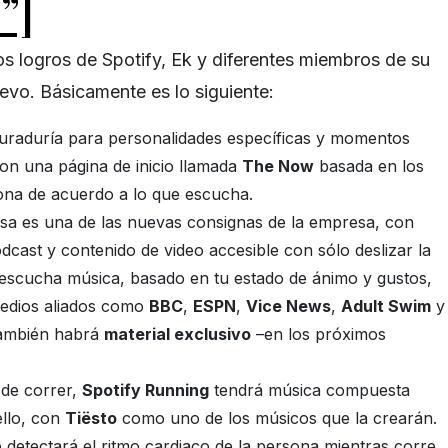
”]
os logros de Spotify, Ek y diferentes miembros de su
uevo. Básicamente es lo siguiente:
curaduría para personalidades específicas y momentos
con una página de inicio llamada
The Now
basada en los
ona de acuerdo a lo que escucha.
esa es una de las nuevas consignas de la empresa, con
dcast y contenido de video accesible con sólo deslizar la
 escucha música, basado en tu estado de ánimo y gustos,
edios aliados como
BBC
,
ESPN
,
Vice News
,
Adult Swim
y
también habrá
material exclusivo
–en los próximos
 de correr,
Spotify Running
tendrá música compuesta
ello, con
Tiësto
como uno de los músicos que la crearán.
 detectará el ritmo cardiaco de la persona mientras corre