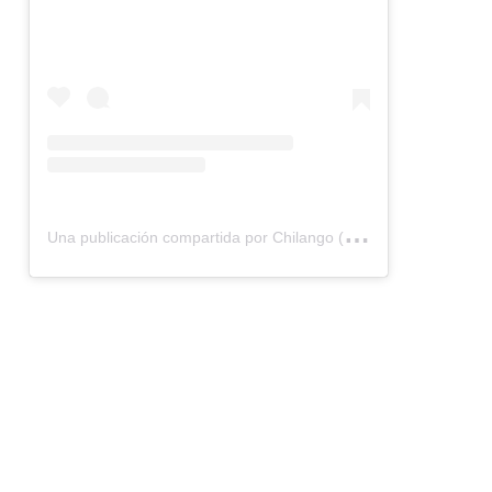
U
na publicación compartida por Chilango (@chilangocom)