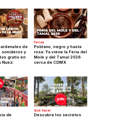
Ferias
Cardenales de
Poblano, negro y hasta
 sonideros y
rosa: Ya viene la Feria del
os gratis en
Mole y del Tamal 2026
a Nuez:
cerca de CDMX
Qué hacer
pía de
Descubre los secretos