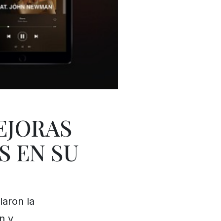
EJORAS
S EN SU
laron la
n y