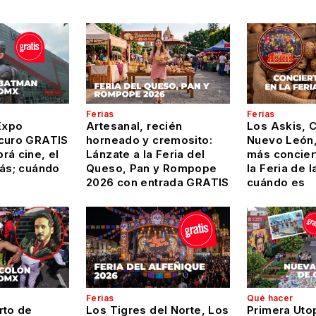
Ferias
Ferias
Expo
Artesanal, recién
Los Askis, 
curo GRATIS
horneado y cremosito:
Nuevo León,
rá cine, el
Lánzate a la Feria del
más conciert
más; cuándo
Queso, Pan y Rompope
la Feria de l
2026 con entrada GRATIS
cuándo es
Ferias
Qué hacer
rto de
Los Tigres del Norte, Los
Primera Uto