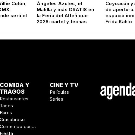
llie Colón,
Ángeles Azules, el
Coyoacán ya
DMX:
Malilla y más GRATIS en
de apertura:
nde será el
la Feria del Alfeñique
espacio inm
2026: cartel y fechas
Frida Kahlo
COMIDA Y
CINE Y TV
TRAGOS
Películas
Restaurantes
Series
Tacos
Bares
Grasabroso
Come rico con...
Fiesta