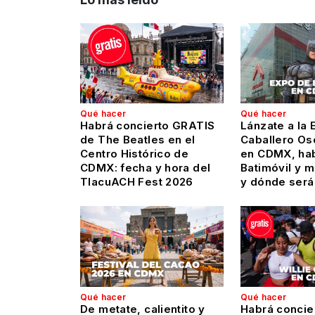
Qué hacer
Qué hacer
Habrá concierto GRATIS
Lánzate a la 
de The Beatles en el
Caballero Os
Centro Histórico de
en CDMX, hab
CDMX: fecha y hora del
Batimóvil y 
TlacuACH Fest 2026
y dónde será
Qué hacer
Qué hacer
De metate, calientito y
Habrá concie