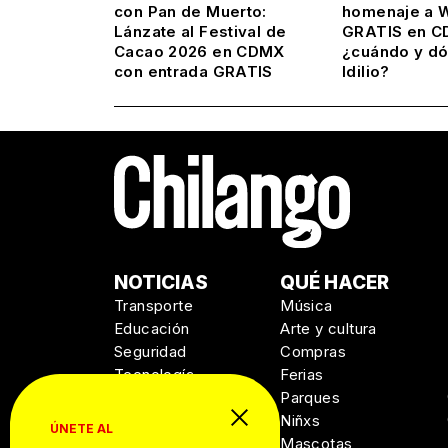
con Pan de Muerto:
homenaje a Wi
Lánzate al Festival de
GRATIS en C
Cacao 2026 en CDMX
¿cuándo y dó
con entrada GRATIS
Idilio?
NOTICIAS
QUÉ HACER
Transporte
Música
Educación
Arte y cultura
Seguridad
Compras
Tecnología
Ferias
Salud
Parques
Niñxs
ÚNETE AL
Mascotas