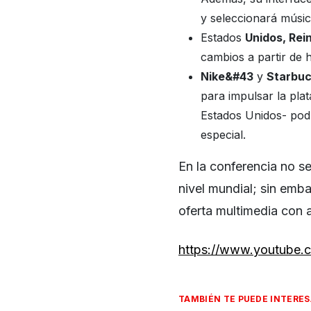
y seleccionará músic
Estados
Unidos, Rei
cambios a partir de 
Nike&#43
y
Starbu
para impulsar la pla
Estados Unidos- podr
especial.
En la conferencia no s
nivel mundial; sin emba
oferta multimedia con a
https://www.youtube
TAMBIÉN TE PUEDE INTERE