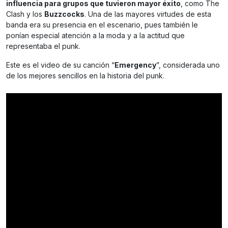
influencia para grupos que tuvieron mayor éxito
, como The
Clash y los
Buzzcocks
. Una de las mayores virtudes de esta
banda era su presencia en el escenario, pues también le
ponían especial atención a la moda y a la actitud que
representaba el punk.
Este es el video de su canción “
Emergency
”, considerada uno
de los mejores sencillos en la historia del punk.