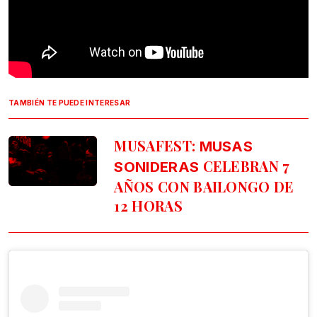
TAMBIÉN TE PUEDE INTERESAR
MUSAFEST:
MUSAS
CELEBRAN 7
SONIDERAS
AÑOS CON BAILONGO DE
12 HORAS