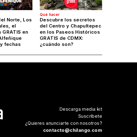
Qué hacer
el Norte, Los
Descubre los secretos
les, el
del Centro y Chapultepec
ás GRATIS en
en los Paseos Históricos
 Alfeñique
GRATIS de CDMX:
 y fechas
¿cuándo son?
Descarga media kit
Suscríbete
¿Quieres anunciarte con nosotros?
contacto@chilango.com