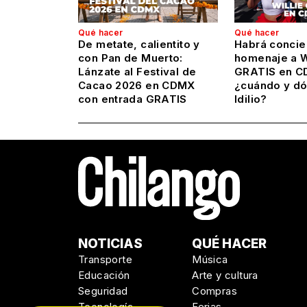
Qué hacer
Qué hacer
De metate, calientito y
Habrá concie
con Pan de Muerto:
homenaje a Wi
Lánzate al Festival de
GRATIS en C
Cacao 2026 en CDMX
¿cuándo y dó
con entrada GRATIS
Idilio?
NOTICIAS
QUÉ HACER
Transporte
Música
Educación
Arte y cultura
Seguridad
Compras
Tecnología
Ferias