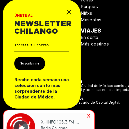
Salud
Parques
Niñxs
ÚNETE AL
Mascotas
NEWSLETTER
MANUAL DE
VIAJES
CHILANGO
SUPERVIVENCIA
En corto
Personal
Más destinos
Autos
Casa
Suscribirme
Recibe cada semana una
ACERCA DE NOSOTROS
selección con lo más
Te decimos qué hacer en la Ciudad de México: comida, a
música, cine, cartelera teatral y todas las noticias import
sorprendente de la
Ciudad de México.
©2024 Derechos Reservados
Chilango es una marca registrado de Capital Digital.
x