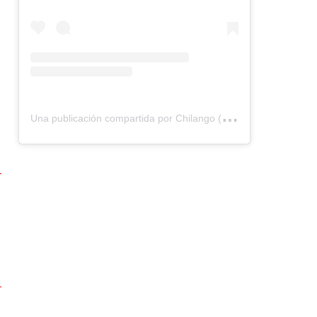
U
na publicación compartida por Chilango (@chilangocom)