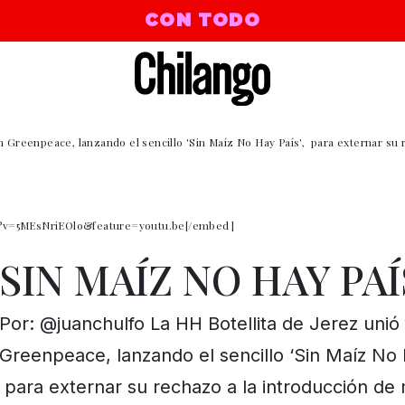
CON TODO
n Greenpeace, lanzando el sencillo 'Sin Maíz No Hay País', para externar su 
h?v=5MEsNriEOlo&feature=youtu.be[/embed]
SIN MAÍZ NO HAY PAÍ
Por: @juanchulfo La HH Botellita de Jerez unió
Greenpeace, lanzando el sencillo ‘Sin Maíz No 
para externar su rechazo a la introducción de 