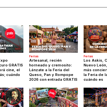
Ferias
Ferias
Expo
Artesanal, recién
Los Askis, 
curo GRATIS
horneado y cremosito:
Nuevo León,
rá cine, el
Lánzate a la Feria del
más conciert
más; cuándo
Queso, Pan y Rompope
la Feria de l
2026 con entrada GRATIS
cuándo es