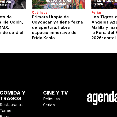
Qué hacer
Ferias
rto de
Primera Utopía de
Los Tigres d
llie Colón,
Coyoacán ya tiene fecha
Ángeles Azu
DMX:
de apertura: habrá
Malilla y m
nde será el
espacio inmersivo de
la Feria del
Frida Kahlo
2026: cartel
COMIDA Y
CINE Y TV
TRAGOS
Películas
Restaurantes
Series
Tacos
Bares