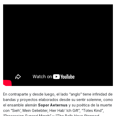
En contraparte y desde luego, el lado “anglo” tiene infinidad de
bandas y proyectos elaborados desde su sentir solemne, como
el ensamble alemán
Sopor Aeternus
y su poética de la muerte
con “Sieh’, Mein Geliebter, Hier Hab’ Ich Gift”, “Totes Kind”,
“Procession-Funeral March” y “The Bells Have Stopped