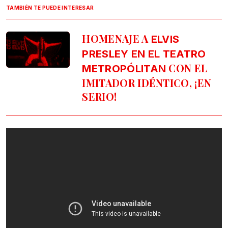
TAMBIÉN TE PUEDE INTERESAR
HOMENAJE A
ELVIS
PRESLEY EN EL TEATRO
CON EL
METROPÓLITAN
IMITADOR IDÉNTICO, ¡EN
SERIO!