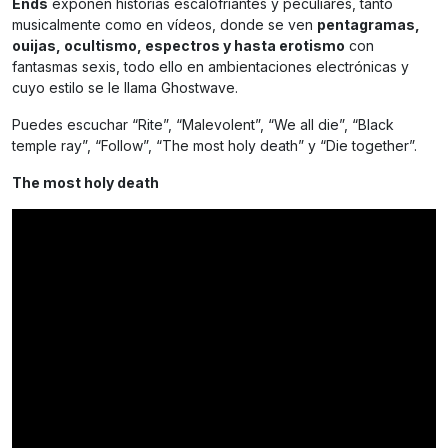
Ends
exponen historias escalofriantes y peculiares, tanto
musicalmente como en vídeos, donde se ven
pentagramas,
ouijas, ocultismo, espectros y hasta erotismo
con
fantasmas sexis, todo ello en ambientaciones electrónicas y
cuyo estilo se le llama Ghostwave.
Puedes escuchar “Rite”, “Malevolent”, “We all die”, “Black
temple ray”, “Follow”, “The most holy death” y “Die together”.
The most holy death