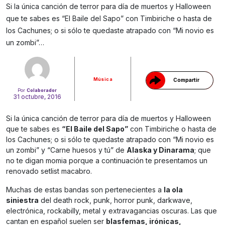
Si la única canción de terror para día de muertos y Halloween
que te sabes es “El Baile del Sapo” con Timbiriche o hasta de
Gracias!
los Cachunes; o si sólo te quedaste atrapado con “Mi novio es
un zombi”…
Música
Compartir
Por
Colaborador
31 octubre, 2016
Si la única canción de terror para día de muertos y Halloween
que te sabes es
“El Baile del Sapo”
con Timbiriche o hasta de
los Cachunes; o si sólo te quedaste atrapado con “Mi novio es
un zombi” y “Carne huesos y tú” de
Alaska y Dinarama
; que
no te digan momia porque a continuación te presentamos un
renovado setlist macabro.
Muchas de estas bandas son pertenecientes a
la ola
siniestra
del death rock, punk, horror punk, darkwave,
electrónica, rockabilly, metal y extravagancias oscuras. Las que
cantan en español suelen ser
blasfemas, irónicas,