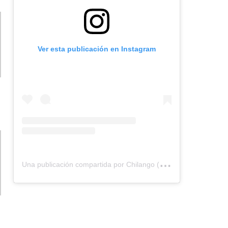
Ver esta publicación en Instagram
U
na publicación compartida por Chilango (@chilangocom)