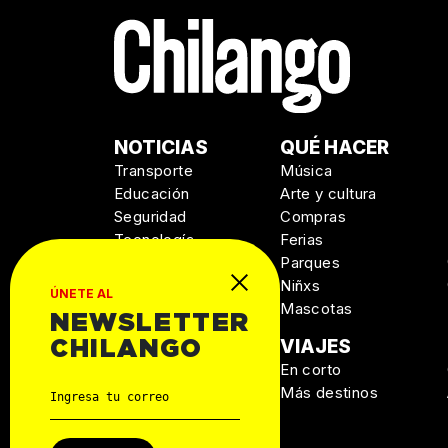
NOTICIAS
QUÉ HACER
Transporte
Música
Educación
Arte y cultura
Seguridad
Compras
Tecnología
Ferias
Salud
Parques
Niñxs
ÚNETE AL
Mascotas
NEWSLETTER
MANUAL DE
VIAJES
CHILANGO
SUPERVIVENCIA
En corto
Personal
Más destinos
Autos
Casa