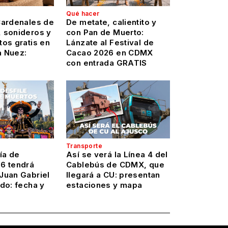
Qué hacer
Cardenales de
De metate, calientito y
 sonideros y
con Pan de Muerto:
os gratis en
Lánzate al Festival de
a Nuez:
Cacao 2026 en CDMX
con entrada GRATIS
Transporte
ía de
Así se verá la Línea 4 del
6 tendrá
Cablebús de CDMX, que
Juan Gabriel
llegará a CU: presentan
do: fecha y
estaciones y mapa