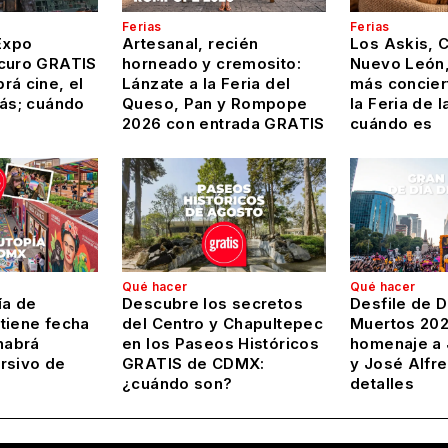
Ferias
Ferias
Expo
Artesanal, recién
Los Askis, 
curo GRATIS
horneado y cremosito:
Nuevo León,
rá cine, el
Lánzate a la Feria del
más conciert
más; cuándo
Queso, Pan y Rompope
la Feria de l
2026 con entrada GRATIS
cuándo es
Qué hacer
Qué hacer
ía de
Descubre los secretos
Desfile de D
tiene fecha
del Centro y Chapultepec
Muertos 202
habrá
en los Paseos Históricos
homenaje a 
rsivo de
GRATIS de CDMX:
y José Alfre
¿cuándo son?
detalles