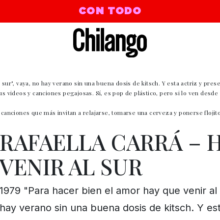
CON TODO
 sur", vaya, no hay verano sin una buena dosis de kitsch. Y esta actriz y pre
us videos y canciones pegajosas. Sí, es pop de plástico, pero si lo ven desde 
 canciones que más invitan a relajarse, tomarse una cerveza y ponerse flojito
RAFAELLA CARRÁ – 
VENIR AL SUR
1979 "Para hacer bien el amor hay que venir al 
hay verano sin una buena dosis de kitsch. Y est