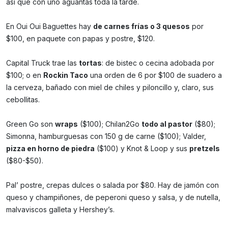
así que con uno aguantas toda la tarde.
En Oui Oui Baguettes hay
de carnes frías o 3 quesos
por
$100, en paquete con papas y postre, $120.
Capital Truck trae las
tortas
: de bistec o cecina adobada por
$100; o en
Rockin Taco
una orden de 6 por $100 de suadero a
la cerveza, bañado con miel de chiles y piloncillo y, claro, sus
cebollitas.
Green Go son
wraps
($100); Chilan2Go
todo al pastor
($80);
Simonna, hamburguesas con 150 g de carne ($100); Valder,
pizza en horno de piedra
($100) y Knot & Loop y sus
pretzels
($80-$50).
Pal’ postre, crepas dulces o salada por $80. Hay de jamón con
queso y champiñones, de peperoni queso y salsa, y de nutella,
malvaviscos galleta y Hershey’s.