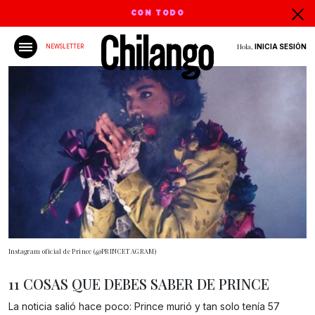
CON TODO
Hola,
INICIA SESIÓN
NEWSLETTER
Instagram oficial de Prince (@PRINCETAGRAM)
11 COSAS QUE DEBES SABER DE PRINCE
La noticia salió hace poco: Prince murió y tan solo tenía 57