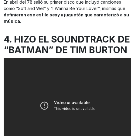
En abril del 78 salió su primer disco que incluyó canciones
como “Soft and Wet” y “I Wanna Be Your Lover”, mismas que
definieron ese estilo sexy y juguetón que caracterizó a su
música.
4. HIZO EL SOUNDTRACK DE
“BATMAN” DE TIM BURTON