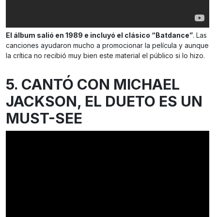
El álbum salió en 1989 e incluyó el clásico “Batdance”
. Las
canciones ayudaron mucho a promocionar la película y aunque
la crítica no recibió muy bien este material el público si lo hizo.
5. CANTÓ CON MICHAEL
JACKSON, EL DUETO ES UN
MUST-SEE