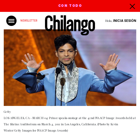
CON TODO
Hola,
INICIA SESIÓN
NEWSLETTER
Getty
LOS ANGELES, CA - MARCH 04: Prince speaks onstage at the 42nd NAACP Image Awards held at
The Shrine Auditorium on March 4, 2011 in Los Angeles, California. (Photo by Kevin
Winter/Getty Images for NAACP Image Awards)