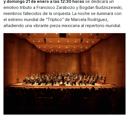
y domingo 21 de enero a las 12:30 horas
se dedicará un
emotivo tributo a Francisco Zarabozo y Bogdan Budziszewski,
miembros fallecidos de la orquesta. La noche se iluminará con
el estreno mundial de “Tríptico” de Marcela Rodríguez,
añadiendo una vibrante pieza mexicana al repertorio mundial.