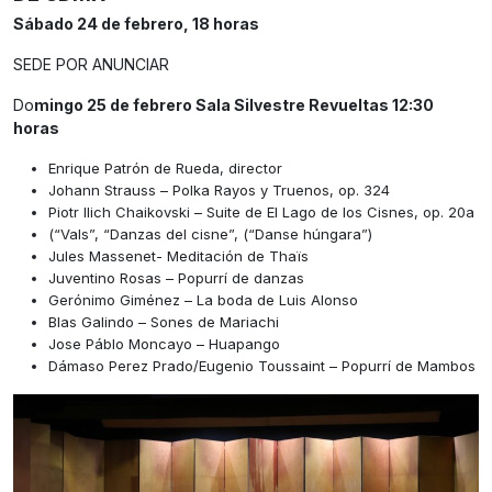
Sábado 24 de febrero, 18 horas
SEDE POR ANUNCIAR
Do
mingo 25 de febrero Sala Silvestre Revueltas 12:30
horas
Enrique Patrón de Rueda, director
Johann Strauss – Polka Rayos y Truenos, op. 324
Piotr Ilich Chaikovski – Suite de El Lago de los Cisnes, op. 20a
(“Vals”, “Danzas del cisne”, (“Danse húngara”)
Jules Massenet- Meditación de Thaïs
Juventino Rosas – Popurrí de danzas
Gerónimo Giménez – La boda de Luis Alonso
Blas Galindo – Sones de Mariachi
Jose Páblo Moncayo – Huapango
Dámaso Perez Prado/Eugenio Toussaint – Popurrí de Mambos