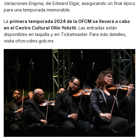
Variaciones Enigma
, de Edward Elgar, asegurando un final épico
para una temporada memorable.
La
primera temporada 2024 de la OFCM se llevará a cabo
en el Centro Cultural Ollin Yoliztli.
Las entradas están
disponibles en taquilla y en Ticketmaster. Para más detalles,
visita ofcm.cdmx.gob.mx.