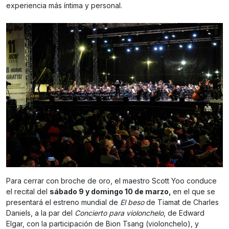
experiencia más íntima y personal.
Para cerrar con broche de oro, el maestro Scott Yoo conduce
el recital del
sábado 9 y domingo 10 de marzo,
en el que se
presentará el estreno mundial de
El beso
de Tiamat de Charles
Daniels, a la par del
Concierto para violonchelo
, de Edward
Elgar, con la participación de Bion Tsang (violonchelo), y