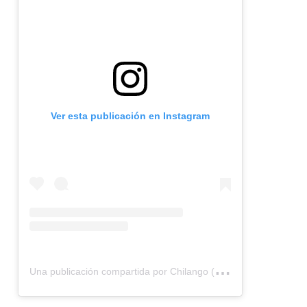
Ver esta publicación en Instagram
U
na publicación compartida por Chilango (@chilangocom)