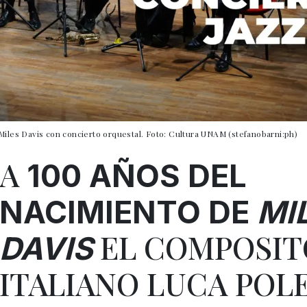
Miles Davis con concierto orquestal. Foto: Cultura UNAM (stefanobarni:ph)
A
100 AÑOS DEL
NACIMIENTO DE
MI
EL COMPOSIT
DAVIS
ITALIANO LUCA POLE