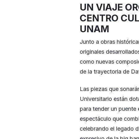
UN VIAJE O
CENTRO CUL
UNAM
Junto a obras histórica
originales desarrollado
como nuevas composici
de la trayectoria de Da
Las piezas que sonarán
Universitario están do
para tender un puente 
espectáculo que combin
celebrando el legado de
expresivo de la big ba