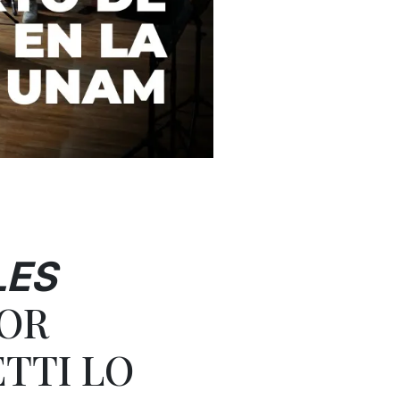
LES
OR
TTI LO