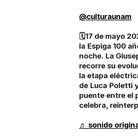
@culturaunam
🗓️17 de mayo 2
la Espiga 100 añ
noche. La Giuse
recorre su evolu
la etapa eléctri
de Luca Poletti 
puente entre el 
celebra, reinterp
♬ sonido origin