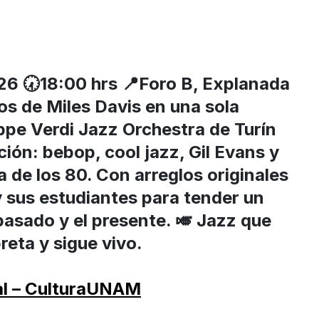
026 🕢18:00 hrs 📍Foro B, Explanada
os de Miles Davis en una sola
ppe Verdi Jazz Orchestra de Turín
ción: bebop, cool jazz, Gil Evans y
ca de los 80. Con arreglos originales
y sus estudiantes para tender un
pasado y el presente. 🎺 Jazz que
reta y sigue vivo.
al – CulturaUNAM