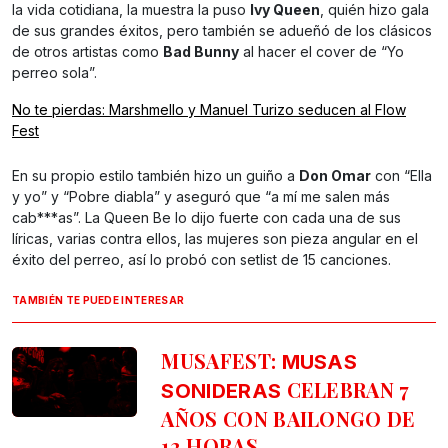
la vida cotidiana, la muestra la puso
Ivy Queen
, quién hizo gala
de sus grandes éxitos, pero también se adueñó de los clásicos
de otros artistas como
Bad Bunny
al hacer el cover de “Yo
perreo sola”.
No te pierdas: Marshmello y Manuel Turizo seducen al Flow
Fest
En su propio estilo también hizo un guiño a
Don Omar
con “Ella
y yo” y “Pobre diabla” y aseguró que “a mí me salen más
cab***as”. La Queen Be lo dijo fuerte con cada una de sus
líricas, varias contra ellos, las mujeres son pieza angular en el
éxito del perreo, así lo probó con setlist de 15 canciones.
TAMBIÉN TE PUEDE INTERESAR
MUSAFEST:
MUSAS
CELEBRAN 7
SONIDERAS
AÑOS CON BAILONGO DE
12 HORAS