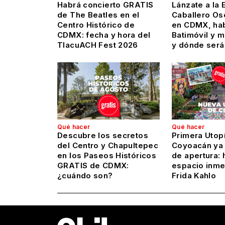
Habrá concierto GRATIS
Lánzate a la 
de The Beatles en el
Caballero Os
Centro Histórico de
en CDMX, hab
CDMX: fecha y hora del
Batimóvil y 
TlacuACH Fest 2026
y dónde será
Qué hacer
Qué hacer
Descubre los secretos
Primera Utop
del Centro y Chapultepec
Coyoacán ya 
en los Paseos Históricos
de apertura: 
GRATIS de CDMX:
espacio inme
¿cuándo son?
Frida Kahlo