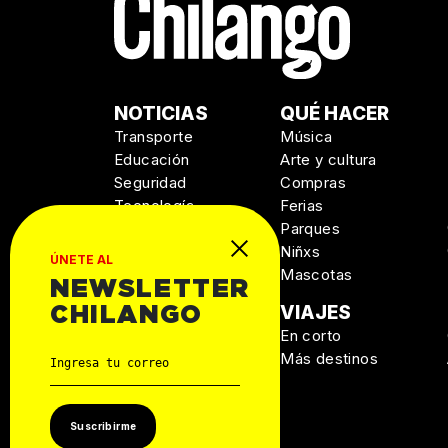
NOTICIAS
QUÉ HACER
Transporte
Música
Educación
Arte y cultura
Seguridad
Compras
Tecnología
Ferias
Salud
Parques
Niñxs
ÚNETE AL
Mascotas
NEWSLETTER
MANUAL DE
VIAJES
CHILANGO
SUPERVIVENCIA
En corto
Personal
Más destinos
Autos
Casa
Suscribirme