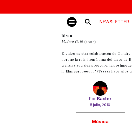
NEWSLETTER
Disco
Modern Guilt
(2008)
El video es otra colaboración de Gondry
porque la rola, homónima del disco de B
ciencias sociales preocupa: la poshmode
lo Efímeerooooooo" (Tsssss hace años qu
Por
Baxter
8 julio, 2010
Gracias!
Música