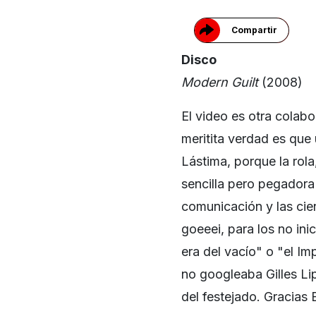
Compartir
Disco
Modern Guilt
(2008)
El video es otra colab
meritita verdad es que
Lástima, porque la rol
sencilla pero pegadora
comunicación y las ci
goeeei, para los no i
era del vacío" o "el I
no googleaba Gilles Li
del festejado. Gracias 