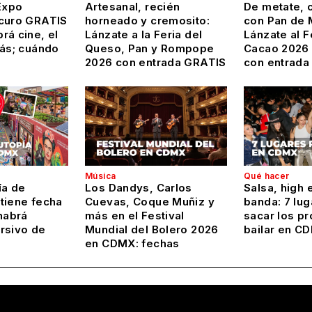
Expo
Artesanal, recién
De metate, c
curo GRATIS
horneado y cremosito:
con Pan de 
rá cine, el
Lánzate a la Feria del
Lánzate al F
más; cuándo
Queso, Pan y Rompope
Cacao 2026
2026 con entrada GRATIS
con entrada
Música
Qué hacer
ía de
Los Dandys, Carlos
Salsa, high 
tiene fecha
Cuevas, Coque Muñiz y
banda: 7 lug
habrá
más en el Festival
sacar los pr
rsivo de
Mundial del Bolero 2026
bailar en C
en CDMX: fechas