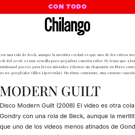
CON TODO
 con una rola de Beck, aunque la meritita verdad es que uno de los videos m
eck del 2008, es una sencilla pero pegadora canción sobre EL tema que a los
rnidaaaad goeeei, para los no iniciados échense un chapuzón en libros comoo
e no googleaba Gilles Lipovetsky). Un ritmo constante, una enorme canción 
MODERN GUILT
Disco Modern Guilt (2008) El video es otra col
Gondry con una rola de Beck, aunque la meriti
que uno de los videos menos atinados de Gondr