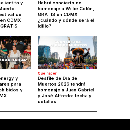
alientito y
Habrá concierto de
Muerto:
homenaje a Willie Colón,
estival de
GRATIS en CDMX:
 en CDMX
¿cuándo y dónde será el
 GRATIS
Idilio?
Qué hacer
energy y
Desfile de Día de
ares para
Muertos 2026 tendrá
ohibidos y
homenaje a Juan Gabriel
DMX
y José Alfredo: fecha y
detalles