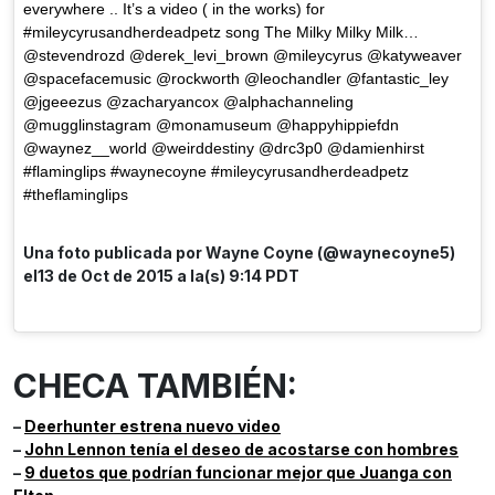
everywhere .. It’s a video ( in the works) for
#mileycyrusandherdeadpetz song The Milky Milky Milk…
@stevendrozd @derek_levi_brown @mileycyrus @katyweaver
@spacefacemusic @rockworth @leochandler @fantastic_ley
@jgeeezus @zacharyancox @alphachanneling
@mugglinstagram @monamuseum @happyhippiefdn
@waynez__world @weirddestiny @drc3p0 @damienhirst
#flaminglips #waynecoyne #mileycyrusandherdeadpetz
#theflaminglips
Una foto publicada por Wayne Coyne (@waynecoyne5)
el13 de Oct de 2015 a la(s) 9:14 PDT
CHECA TAMBIÉN:
–
Deerhunter estrena nuevo video
–
John Lennon tenía el deseo de acostarse con hombres
–
9 duetos que podrían funcionar mejor que Juanga con