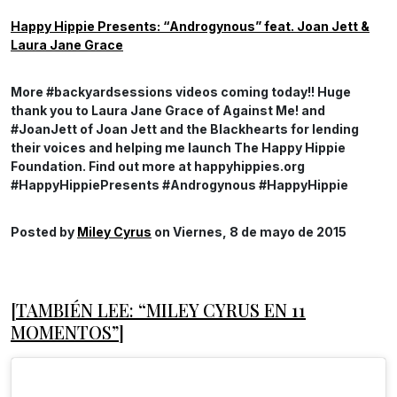
Happy Hippie Presents: “Androgynous” feat. Joan Jett &
Laura Jane Grace
More #backyardsessions videos coming today!! Huge
thank you to Laura Jane Grace of Against Me! and
#JoanJett of Joan Jett and the Blackhearts for lending
their voices and helping me launch The Happy Hippie
Foundation. Find out more at happyhippies.org
#HappyHippiePresents #Androgynous #HappyHippie
Posted by
Miley Cyrus
on Viernes, 8 de mayo de 2015
[TAMBIÉN LEE: “MILEY CYRUS EN 11
MOMENTOS”]