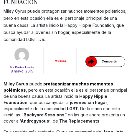
FUNDACIÓN
Miley Cyrus puede protagonizar muchos momentos polémicos,
pero en esta ocasión ella es el personaje principal de una
buena causa. La artista inició la Happy Hippie Foundation, que
Gracias!
busca ayudar a jóvenes sin hogar, especialmente de la
comunidad LGBT. De…
Música
Compartir
Por
Karina Luvián
8 mayo, 2015
Miley Cyrus
puede
protagonizar muchos momentos
polémicos
, pero en esta ocasión ella es el personaje principal
de una buena causa. La artista inició la
Happy Hippie
Foundation
, que busca ayudar a
jóvenes sin hogar
,
especialmente de la comunidad
LGBT
. De la mano con esto
inició las
“Backyard Sessions”
en las que ahora presenta un
cover a
‘Androgynous’
, de
The Replacements
.
En su sesión más reciente, Cyrus se acompaña de
Joan Jett