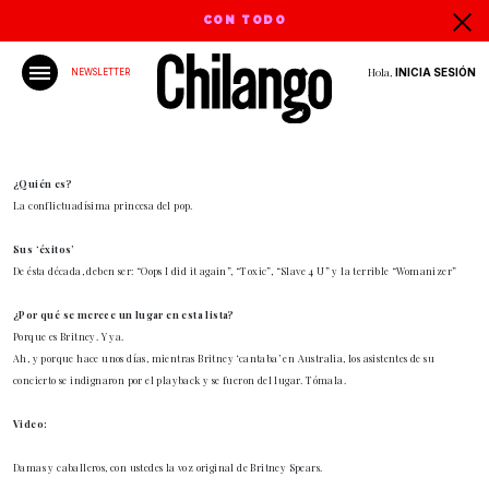
CON TODO
Hola,
INICIA SESIÓN
NEWSLETTER
¿Quién es?
La conflictuadísima princesa del pop.
Sus ‘éxitos’
De ésta década, deben ser: “Oops I did it again”, “Toxic”, “Slave 4 U” y la terrible “Womanizer”
¿Por qué se merece un lugar en esta lista?
Porque es Britney. Y ya.
Ah, y porque hace unos días, mientras Britney ‘cantaba’ en Australia, los asistentes de su
concierto se indignaron por el playback y se fueron del lugar. Tómala.
Video:
Damas y caballeros, con ustedes la voz original de Britney Spears.