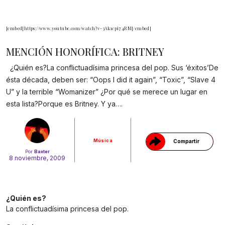
[embed]https://www.youtube.com/watch?v=3Ak1cpi74RM[/embed]
MENCIÓN HONORÍFICA: BRITNEY
¿Quién es?La conflictuadísima princesa del pop. Sus ‘éxitos’De
ésta década, deben ser: “Oops I did it again”, “Toxic”, “Slave 4
Gracias!
U” y la terrible “Womanizer” ¿Por qué se merece un lugar en
esta lista?Porque es Britney. Y ya….
Música
Compartir
Por
Baxter
8 noviembre, 2009
¿Quién es?
La conflictuadísima princesa del pop.