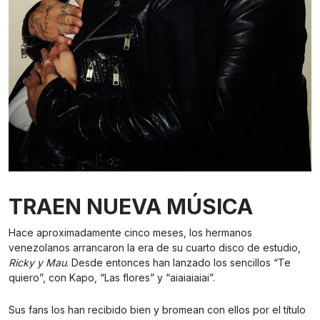
TRAEN NUEVA MÚSICA
Hace aproximadamente cinco meses, los hermanos
venezolanos arrancaron la era de su cuarto disco de estudio,
Ricky y Mau
. Desde entonces han lanzado los sencillos “Te
quiero”, con Kapo, “Las flores” y “aiaiaiaiai”.
Sus fans los han recibido bien y bromean con ellos por el título