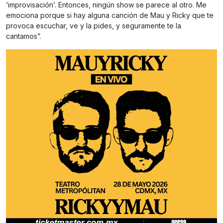
‘improvisación’. Entonces, ningún show se parece al otro. Me
emociona porque si hay alguna canción de Mau y Ricky que te
provoca escuchar, ve y la pides, y seguramente te la
cantamos”.