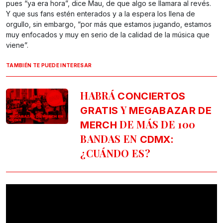
pues “ya era hora”, dice Mau, de que algo se llamara al revés.
Y que sus fans estén enterados y a la espera los llena de
orgullo, sin embargo, “por más que estamos jugando, estamos
muy enfocados y muy en serio de la calidad de la música que
viene”.
TAMBIÉN TE PUEDE INTERESAR
HABRÁ
CONCIERTOS
Y
GRATIS
MEGABAZAR DE
DE MÁS DE 100
MERCH
BANDAS EN
:
CDMX
¿CUÁNDO ES?