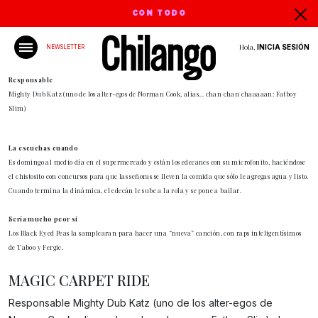
CON TODO
Hola,
INICIA SESIÓN
NEWSLETTER
Responsable
Mighty Dub Katz (uno de los alter-egos de Norman Cook, alias... chan chan chaaaaan: Fatboy
Slim)
La escuchas cuando
Es domingo al medio día en el supermercado y están los edecanes con su microfonito, haciéndose
el chistosito con concursos para que las señoras se lleven la comida que sólo le agregas agua y listo.
Cuando termina la dinámica, el edecán le sube a la rola y se pone a bailar.
Sería mucho peor si
Los Black Eyed Peas la samplearan para hacer una “nueva” canción, con raps inteligentísimos
de Taboo y Fergie.
MAGIC CARPET RIDE
Responsable Mighty Dub Katz (uno de los alter-egos de