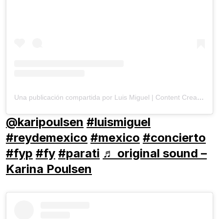
Una publicación compartida por Luis Miguel | Content Creator (@legendarylm)
@karipoulsen
#luismiguel
#reydemexico
#mexico
#concierto
#fyp
#fy
#parati
♬ original sound –
Karina Poulsen