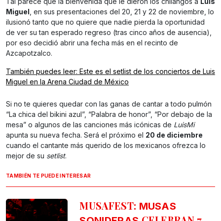
Tal parece que la bienvenida que le dieron los chilangos a
Luis
Miguel
, en sus presentaciones del 20, 21 y 22 de noviembre, lo
ilusionó tanto que no quiere que nadie pierda la oportunidad
de ver su tan esperado regreso (tras cinco años de ausencia),
por eso decidió abrir una fecha más en el recinto de
Azcapotzalco.
También puedes leer: Este es el setlist de los conciertos de Luis
Miguel en la Arena Ciudad de México
Si no te quieres quedar con las ganas de cantar a todo pulmón
“La chica del bikini azul”, “Palabra de honor”, “Por debajo de la
mesa” o algunos de las canciones más icónicas de
LuisMi
apunta su nueva fecha. Será el próximo el
20 de diciembre
cuando el cantante más querido de los mexicanos ofrezca lo
mejor de su
setlist
.
TAMBIÉN TE PUEDE INTERESAR
MUSAFEST:
MUSAS
CELEBRAN 7
SONIDERAS